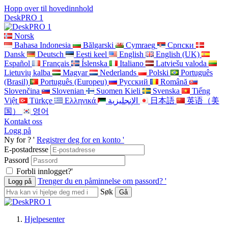
Hopp over til hovedinnhold
DeskPRO 1
Norsk
Bahasa Indonesia
Bălgarski
Cymraeg
Cрпски
Dansk
Deutsch
Eesti keel
English
English (UK)
Español
Français
Íslenska
Italiano
Latviešu valoda
Lietuvių kalba
Magyar
Nederlands
Polski
Português
(Brasil)
Português (Europeu)
Pусский
Română
Slovenčina
Slovenian
Suomen Kieli
Svenska
Tiếng
Việt
Türkçe
Ελληνικά
الإنجليزية
日本語
英语（美
国）
영어
Kontakt oss
Logg på
Ny for ? '
Registrer deg for en konto '
E-postadresse
Passord
Forbli innlogget?'
Trenger du en påminnelse om passord? '
Søk
Hjelpesenter